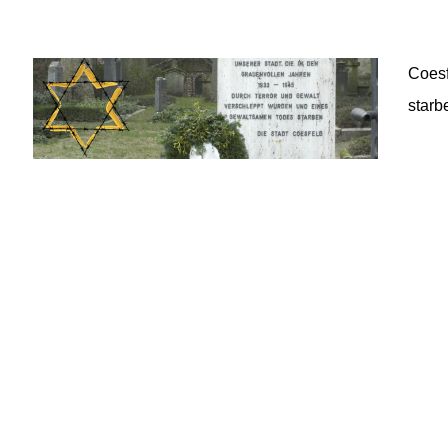
02541 / 37 06
02541 / 98 00 33
info@fvst-coe.de
Coesf
starb