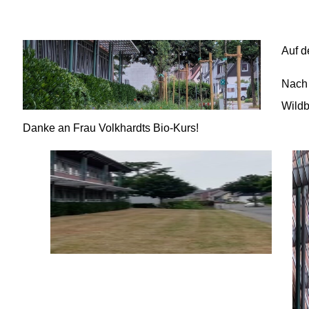
02541 / 37 06
02541 / 98 00 33
info@fvst-coe.de
Auf d
Nach 
Wildb
Danke an Frau Volkhardts Bio-Kurs!