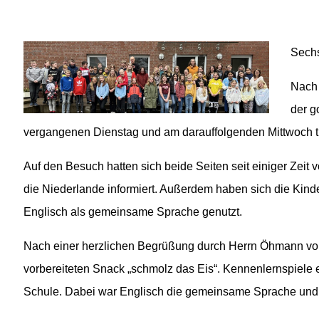
02541 / 37 06
02541 / 98 00 33
info@fvst-coe.de
Sechs
Nach 
der g
vergangenen Dienstag und am darauffolgenden Mittwoch tr
Auf den Besuch hatten sich beide Seiten seit einiger Zeit 
die Niederlande informiert. Außerdem haben sich die Kind
Englisch als gemeinsame Sprache genutzt.
Nach einer herzlichen Begrüßung durch Herrn Öhmann vom
vorbereiteten Snack „schmolz das Eis“. Kennenlernspiele e
Schule. Dabei war Englisch die gemeinsame Sprache und 