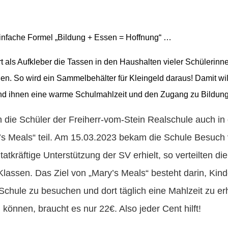
infache Formel „Bildung + Essen = Hoffnung“ …
t als Aufkleber die Tassen in den Haushalten vieler Schüleri
n. So wird ein Sammelbehälter für Kleingeld daraus! Damit wil
und ihnen eine warme Schulmahlzeit und den Zugang zu Bildun
die Schüler der Freiherr-vom-Stein Realschule auch in
y’s Meals“ teil. Am 15.03.2023 bekam die Schule Besuch
atkräftige Unterstützung der SV erhielt, so verteilten d
Klassen. Das Ziel von „Mary’s Meals“ besteht darin, Kin
Schule zu besuchen und dort täglich eine Mahlzeit zu erh
 können, braucht es nur 22€. Also jeder Cent hilft!