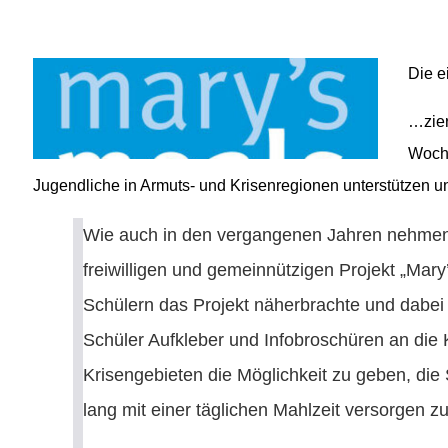
02541 / 37 06
02541 / 98 00 33
info@fvst-coe.de
Die e
…zier
Woche
Jugendliche in Armuts- und Krisenregionen unterstützen 
Wie auch in den vergangenen Jahren nehmen 
freiwilligen und gemeinnützigen Projekt „Mar
Schülern das Projekt näherbrachte und dabei t
Schüler Aufkleber und Infobroschüren an die 
Krisengebieten die Möglichkeit zu geben, die 
lang mit einer täglichen Mahlzeit versorgen zu