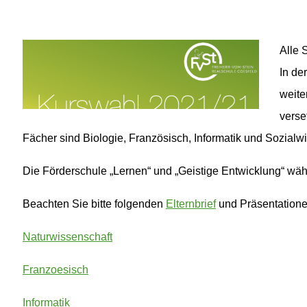
02541 / 37 06
02541 / 98 00 33
info@fvst-coe.de
Alle 
In de
weite
verse
Fächer sind Biologie, Französisch, Informatik und Sozial
Die Förderschule „Lernen“ und „Geistige Entwicklung“ wähl
Beachten Sie bitte folgenden
Elternbrief
und Präsentatione
Naturwissenschaft
Franzoesisch
Informatik