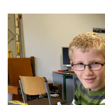
02541 / 37 06
02541 / 98 00 33
info@fvst-coe.de