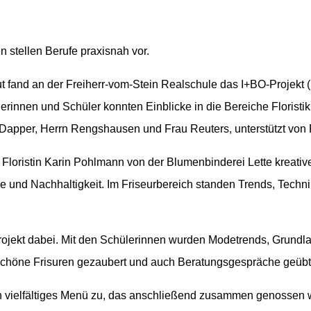
n stellen Berufe praxisnah vor.
t fand an der Freiherr-vom-Stein Realschule das I+BO-Projekt (I
erinnen und Schüler konnten Einblicke in die Bereiche Floristik,
Dapper, Herrn Rengshausen und Frau Reuters, unterstützt von F
t Floristin Karin Pohlmann von der Blumenbinderei Lette kreati
 und Nachhaltigkeit. Im Friseurbereich standen Trends, Techn
Projekt dabei. Mit den Schülerinnen wurden Modetrends, Grund
chöne Frisuren gezaubert und auch Beratungsgespräche geübt
n vielfältiges Menü zu, das anschließend zusammen genossen 