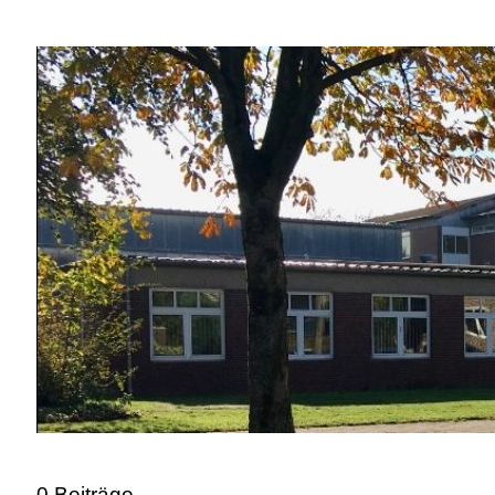
02541 / 37 06
02541 / 98 00 33
info@fvst-coe.de
0 Beiträge